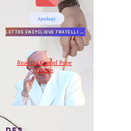
Apology
LETTRE ENCYCLIQUE FRATELLI TUTTI du PAPE FRANCIS
Read the Gospel Pope
Francis
des