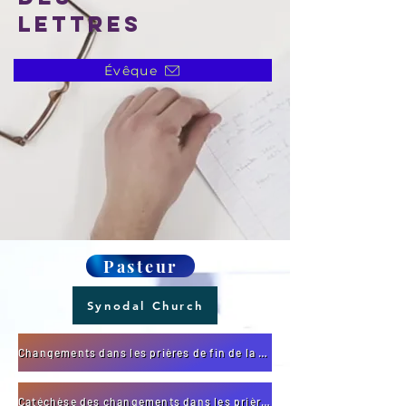
lettres
Évêque
Pasteur
Synodal Church
Changements dans les prières de fin de la messe
Catéchèse des changements dans les prières de fin