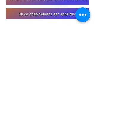
Où ce changement est appliqué
À PROPOS DE NOUS
La vallée de North Thompson compte 4
paroisses catholiques situées à Valemount,
Blue River, Clearwater et Barrière
ADRESSE
250-376-3351
1366 3e avenue
Valemount, Colombie-Britannique
V0E 2Z0
info@ntcp.ca
INSCRIPTION AUX
EMAILS