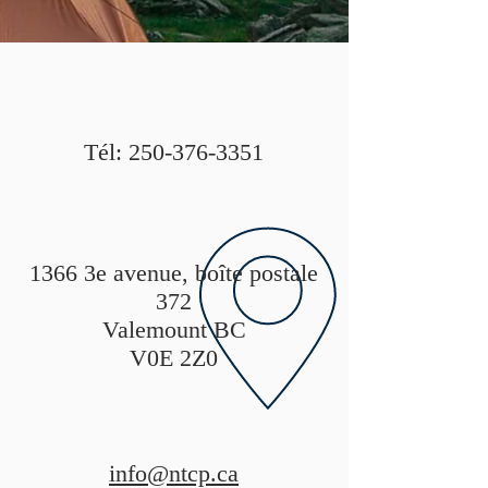
Tél:
250-376-3351
1366 3e avenue, boîte postale
372
Valemount BC
V0E 2Z0
info@ntcp.ca