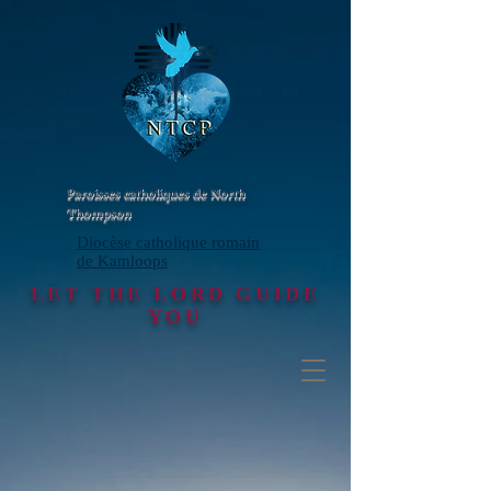
Paroisses catholiques de North
Thompson
Diocèse catholique romain
de Kamloops
LET THE LORD GUIDE
YOU