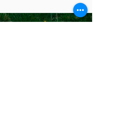
À PROPOS DE NOUS
La vallée de North Thompson compte 4
paroisses catholiques situées à Valemount,
Blue River, Clearwater et Barrière
ADRESSE
250-376-3351
1366 3e avenue
Valemount, Colombie-Britannique
V0E 2Z0
info@ntcp.ca
INSCRIPTION AUX
EMAILS