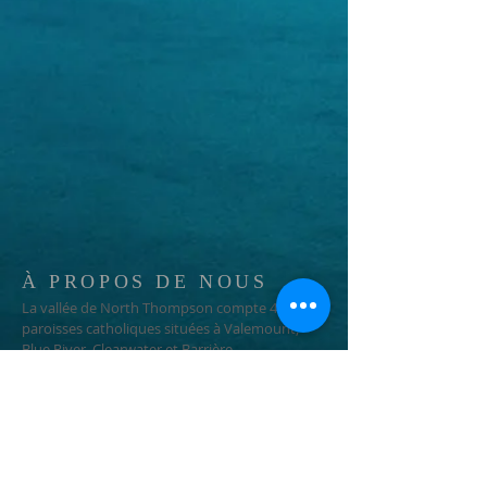
À PROPOS DE NOUS
La vallée de North Thompson compte 4
paroisses catholiques situées à Valemount,
Blue River, Clearwater et Barrière
ADRESSE
250-376-3351
1366 3e avenue
Valemount, Colombie-Britannique