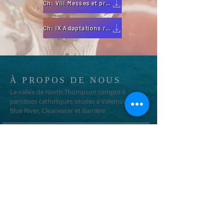
Ch: Vlll Messes et prières pour diverses circonstances
Ch: lX Adaptations relevant de la compétence des évêques et conférences épiscopales
À PROPOS DE NOUS
La vallée de North Thompson compte 4
paroisses catholiques situées à Valemount,
Blue River, Clearwater et Barrière
ADRESSE
250-376-3351
1366 3e avenue
Valemount, Colombie-Britannique
V0E 2Z0
info@ntcp.ca
INSCRIPTION AUX