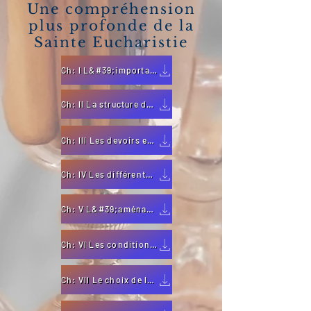
Une compréhension
plus profonde de la
Sainte Eucharistie
Ch: l L&#39;importance et la dignité de l&#39;Eucharistie
Ch: ll La structure de la masse, ses éléments et ses parties
Ch: lll Les devoirs et les ministères dans la messe
Ch: lV Les différentes formes de célébration de la messe
Ch: V L&#39;aménagement et l&#39;ameublement des églises? Pour la célébration de l&#39;Eucharistie
Ch: Vl Les conditions requises pour la célébration de la messe
Ch: Vll Le choix de la masse et de ses parties